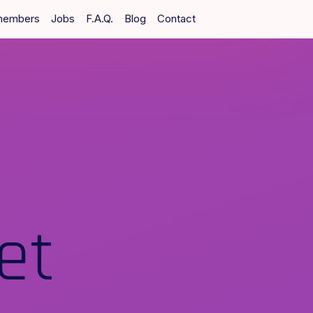
members
Jobs
F.A.Q.
Blog
Contact
et