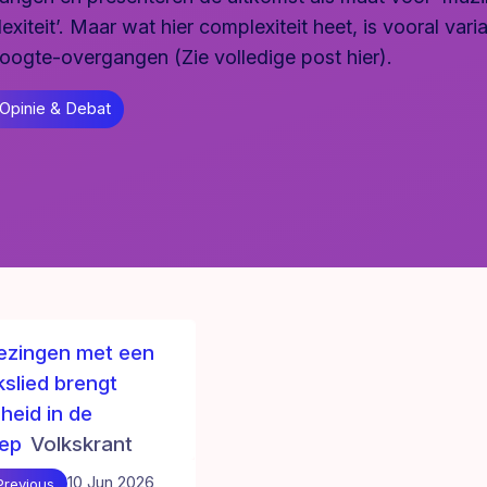
xiteit’. Maar wat hier complexiteit heet, is vooral varia
oogte-overgangen (Zie volledige post
hier
).
Opinie & Debat
zingen met een
kslied brengt
heid in de
ep
Volkskrant
10 Jun 2026
Previous