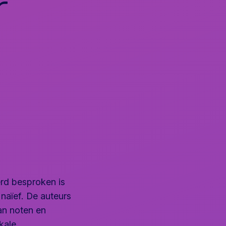
r
rd besproken is
naïef. De auteurs
an noten en
kale