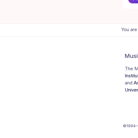
You are
Musi
The Mu
Instit
and
A
Unive
©1994–