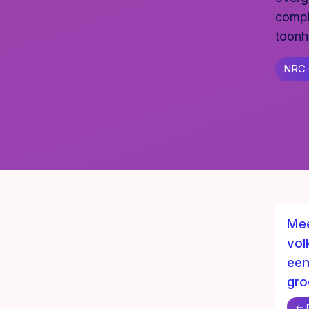
comple
toonh
NRC 
Mee
vol
een
gro
← 