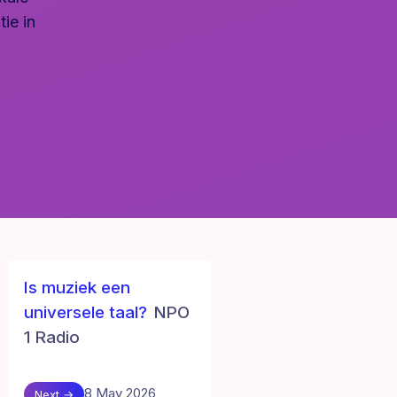
tie in
Is muziek een
universele taal?
NPO
1 Radio
8 May 2026
Next →