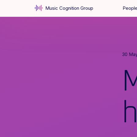
Music Cognition Group
Peopl
30 Ma
M
h