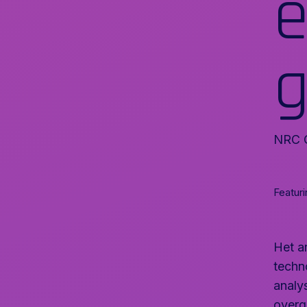
e
NRC O
Featuri
Het ar
techn
analy
overg