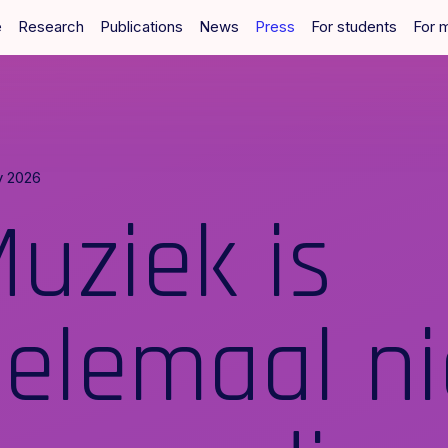
e
Research
Publications
News
Press
For students
For 
y 2026
uziek is
elemaal ni