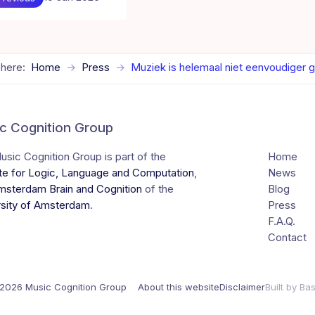
 here:
Home
Press
Muziek is helemaal niet eenvoudiger
c Cognition Group
sic Cognition Group is part of the
Home
ute for Logic, Language and Computation
,
News
msterdam Brain and Cognition
of the
Blog
rsity of Amsterdam
.
Press
F.A.Q.
Contact
2026 Music Cognition Group
About this website
Disclaimer
Built by Ba