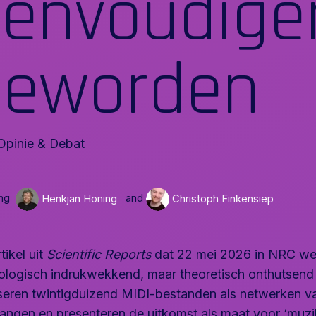
envoudige
geworden
pinie & Debat
ng
and
Henkjan Honing
Christoph Finkensiep
tikel uit
Scientific Reports
dat 22 mei 2026 in NRC we
ologisch indrukwekkend, maar theoretisch onthutsend 
seren twintigduizend MIDI-bestanden als netwerken v
angen en presenteren de uitkomst als maat voor ‘muzi