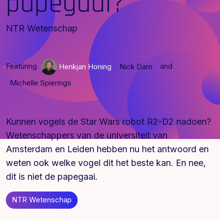
papegaai?
NTR Wetenschap
Featuring
and
Henkjan Honing
Nick Dam
Michelle Spierings
Kunnen vogels de Star Wars robot R2-D2 nadoen?
Wetenschappers van de universiteit van
Amsterdam en Leiden hebben nu het antwoord en
weten ook welke vogel dit het beste kan. En nee,
dit is niet de papegaai.
NTR Wetenschap