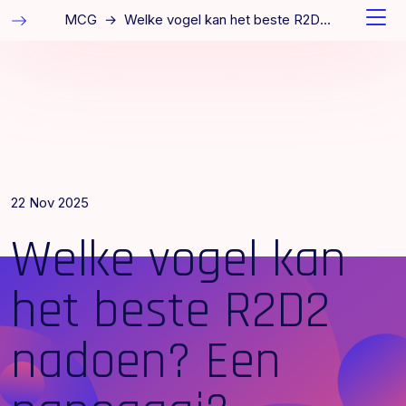
MCG
→
Welke vogel kan het beste R2D2 nadoen? Een papegaai?
22 Nov 2025
Welke vogel kan
het beste R2D2
nadoen? Een