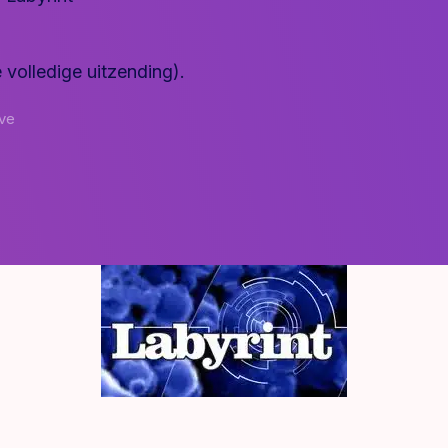
e volledige
uitzending
).
ive