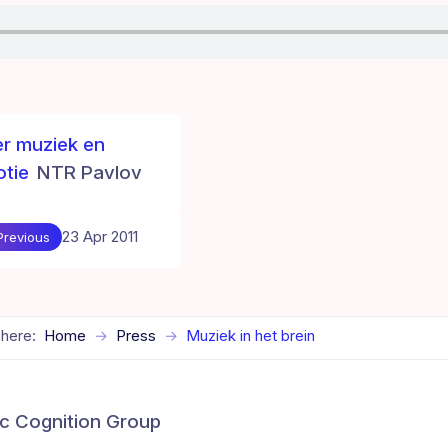
r muziek en
tie
NTR Pavlov
23 Apr 2011
Previous
 here:
Home
Press
Muziek in het brein
c Cognition Group