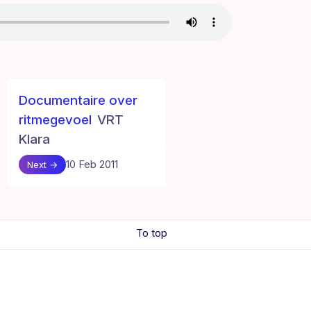
Documentaire over
ritmegevoel
VRT
Klara
10 Feb 2011
Next →
To top