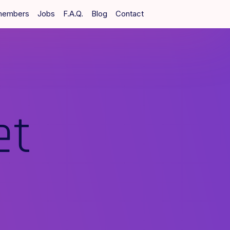
members
Jobs
F.A.Q.
Blog
Contact
et