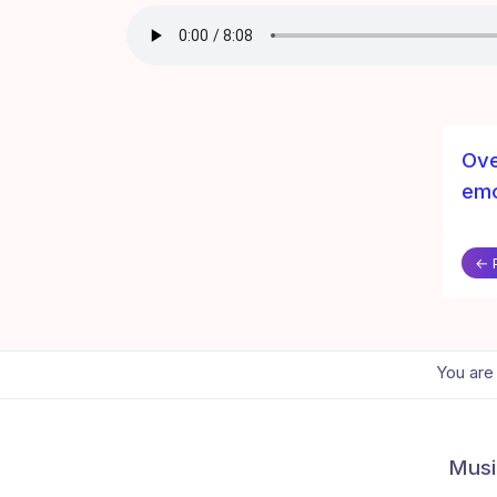
Ove
emo
← 
You are
Musi