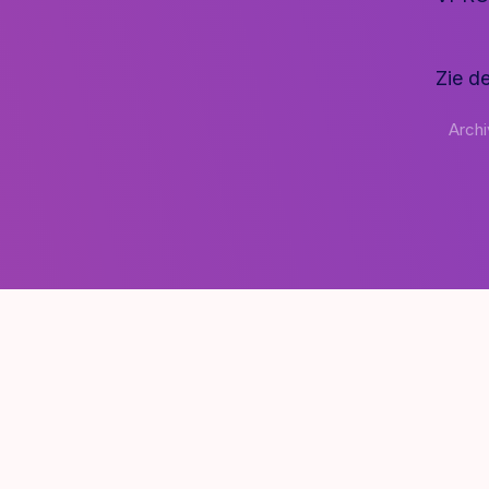
Zie d
Arch