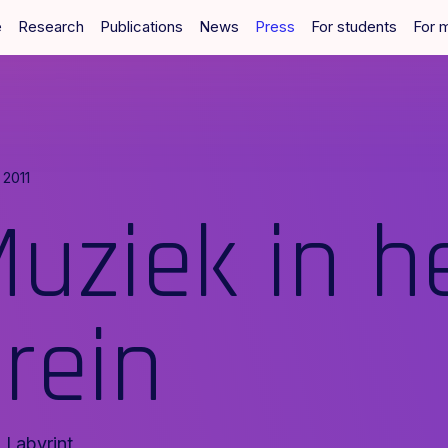
e
Research
Publications
News
Press
For students
For 
 2011
uziek in h
rein
Labyrint