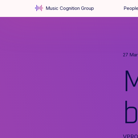
Music Cognition Group
Peopl
27 Mar
M
b
VPRO 