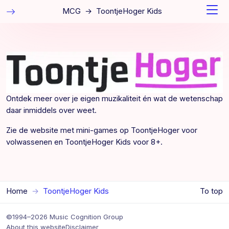
MCG
→
ToontjeHoger Kids
Ontdek meer over je eigen muzikaliteit én wat de wetenschap
daar inmiddels over weet.
Zie de website met mini-games op
ToontjeHoger
voor
volwassenen en
ToontjeHoger Kids
voor 8+.
Home
ToontjeHoger Kids
To top
©1994–2026 Music Cognition Group
About this website
Disclaimer